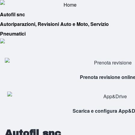
Skip to header
Skip to main navigation
Autofil snc
Autoriparazioni, Revisioni Auto e Moto, Servizio
Pneumatici
Prenota revisione onlin
Scarica e configura App&D
Autofil snc